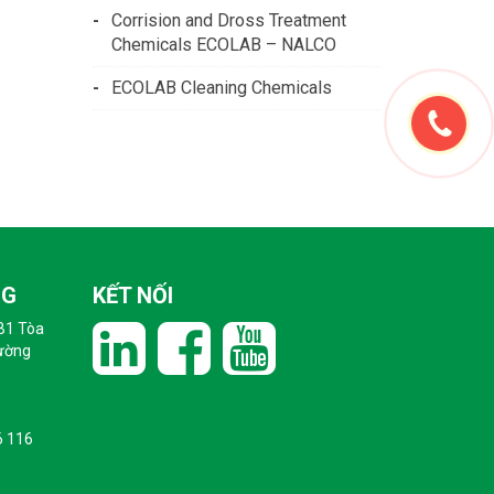
Corrision and Dross Treatment
Chemicals ECOLAB – NALCO
ECOLAB Cleaning Chemicals
NG
KẾT NỐI
B1 Tòa
hường
6 116