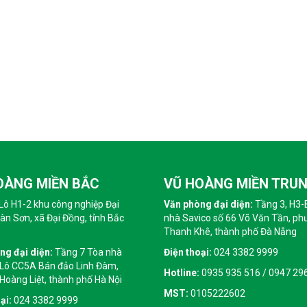
OÀNG MIỀN BẮC
VŨ HOÀNG MIỀN TRU
Lô H1-2 khu công nghiệp Đại
Văn phòng đại diện:
Tầng 3, H3-
n Sơn, xã Đại Đồng, tỉnh Bắc
nhà Savico số 66 Võ Văn Tần, p
Thanh Khê, thành phố Đà Nẵng
ng đại diện:
Tầng 7 Tòa nhà
Điện thoại:
024 3382 9999
 Lô CC5A Bán đảo Linh Đàm,
Hotline:
0935 935 516 / 0947 29
oàng Liệt, thành phố Hà Nội
MST:
0105222602
ại:
024 3382 9999